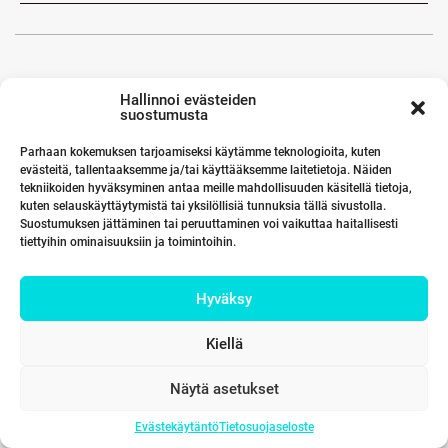
Hallinnoi evästeiden
suostumusta
Parhaan kokemuksen tarjoamiseksi käytämme teknologioita, kuten
evästeitä, tallentaaksemme ja/tai käyttääksemme laitetietoja. Näiden
tekniikoiden hyväksyminen antaa meille mahdollisuuden käsitellä tietoja,
kuten selauskäyttäytymistä tai yksilöllisiä tunnuksia tällä sivustolla.
Suostumuksen jättäminen tai peruuttaminen voi vaikuttaa haitallisesti
tiettyihin ominaisuuksiin ja toimintoihin.
Hyväksy
Kiellä
Näytä asetukset
Evästekäytäntö
Tietosuojaseloste