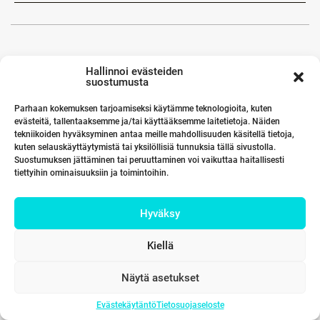
Hallinnoi evästeiden
suostumusta
Parhaan kokemuksen tarjoamiseksi käytämme teknologioita, kuten
evästeitä, tallentaaksemme ja/tai käyttääksemme laitetietoja. Näiden
tekniikoiden hyväksyminen antaa meille mahdollisuuden käsitellä tietoja,
kuten selauskäyttäytymistä tai yksilöllisiä tunnuksia tällä sivustolla.
Suostumuksen jättäminen tai peruuttaminen voi vaikuttaa haitallisesti
tiettyihin ominaisuuksiin ja toimintoihin.
Hyväksy
Kiellä
Näytä asetukset
Evästekäytäntö
Tietosuojaseloste