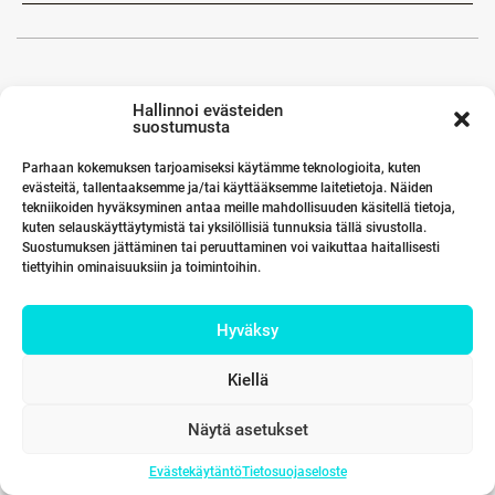
Hallinnoi evästeiden
suostumusta
Parhaan kokemuksen tarjoamiseksi käytämme teknologioita, kuten
evästeitä, tallentaaksemme ja/tai käyttääksemme laitetietoja. Näiden
tekniikoiden hyväksyminen antaa meille mahdollisuuden käsitellä tietoja,
kuten selauskäyttäytymistä tai yksilöllisiä tunnuksia tällä sivustolla.
Suostumuksen jättäminen tai peruuttaminen voi vaikuttaa haitallisesti
tiettyihin ominaisuuksiin ja toimintoihin.
Hyväksy
Kiellä
Näytä asetukset
Evästekäytäntö
Tietosuojaseloste