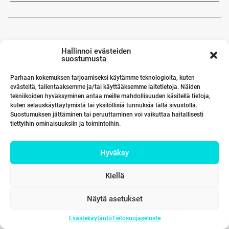
Hallinnoi evästeiden
suostumusta
Parhaan kokemuksen tarjoamiseksi käytämme teknologioita, kuten
evästeitä, tallentaaksemme ja/tai käyttääksemme laitetietoja. Näiden
tekniikoiden hyväksyminen antaa meille mahdollisuuden käsitellä tietoja,
kuten selauskäyttäytymistä tai yksilöllisiä tunnuksia tällä sivustolla.
Suostumuksen jättäminen tai peruuttaminen voi vaikuttaa haitallisesti
tiettyihin ominaisuuksiin ja toimintoihin.
Hyväksy
Kiellä
Näytä asetukset
Evästekäytäntö
Tietosuojaseloste