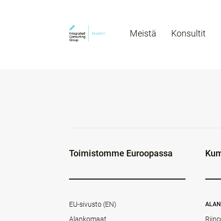
Meistä
Konsultit
Toimistomme Euroopassa
Kum
EU-sivusto (EN)
ALA
Alankomaat
Rijnc