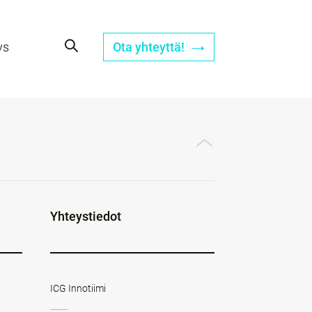
ys
Ota yhteyttä!
Yhteystiedot
ICG Innotiimi