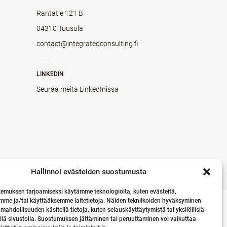
Rantatie 121 B
04310 Tuusula
contact@integratedconsulting.fi
LINKEDIN
Seuraa meitä LinkedInissä
Hallinnoi evästeiden suostumusta
emuksen tarjoamiseksi käytämme teknologioita, kuten evästeitä,
mme ja/tai käyttääksemme laitetietoja. Näiden tekniikoiden hyväksyminen
 mahdollisuuden käsitellä tietoja, kuten selauskäyttäytymistä tai yksilöllisiä
llä sivustolla. Suostumuksen jättäminen tai peruuttaminen voi vaikuttaa