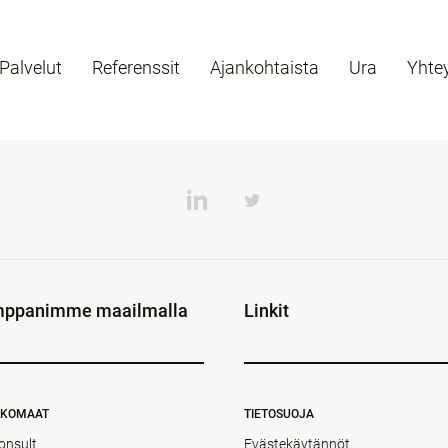
Palvelut
Referenssit
Ajankohtaista
Ura
Yhte
ppanimme maailmalla
Linkit
NKOMAAT
TIETOSUOJA
onsult
Evästekäytännöt