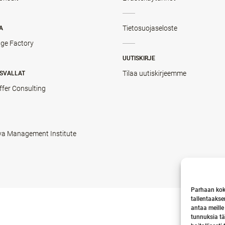
Tietosuojaseloste
A
ge Factory
UUTISKIRJE
Tilaa uutiskirjeemme
SVALLAT
ffer Consulting
va Management Institute
Parhaan kok
tallentaakse
antaa meille
tunnuksia tä