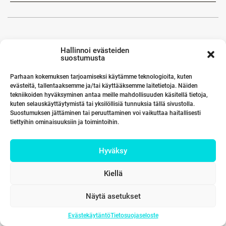
Hallinnoi evästeiden
suostumusta
Parhaan kokemuksen tarjoamiseksi käytämme teknologioita, kuten
evästeitä, tallentaaksemme ja/tai käyttääksemme laitetietoja. Näiden
tekniikoiden hyväksyminen antaa meille mahdollisuuden käsitellä tietoja,
kuten selauskäyttäytymistä tai yksilöllisiä tunnuksia tällä sivustolla.
Suostumuksen jättäminen tai peruuttaminen voi vaikuttaa haitallisesti
tiettyihin ominaisuuksiin ja toimintoihin.
Hyväksy
Kiellä
Näytä asetukset
Evästekäytäntö
Tietosuojaseloste