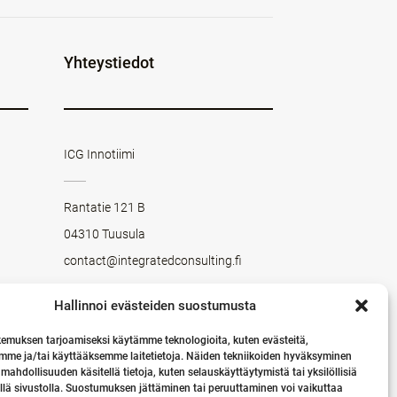
Yhteystiedot
ICG Innotiimi
Rantatie 121 B
04310 Tuusula
contact@integratedconsulting.fi
Hallinnoi evästeiden suostumusta
LINKEDIN
Seuraa meitä LinkedInissä
emuksen tarjoamiseksi käytämme teknologioita, kuten evästeitä,
mme ja/tai käyttääksemme laitetietoja. Näiden tekniikoiden hyväksyminen
 mahdollisuuden käsitellä tietoja, kuten selauskäyttäytymistä tai yksilöllisiä
llä sivustolla. Suostumuksen jättäminen tai peruuttaminen voi vaikuttaa