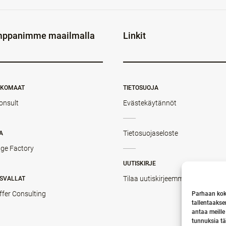
ppanimme maailmalla
Linkit
NKOMAAT
TIETOSUOJA
onsult
Evästekäytännöt
Tietosuojaseloste
A
ge Factory
UUTISKIRJE
Tilaa uutiskirjeemme
SVALLAT
ffer Consulting
Parhaan kok
tallentaakse
antaa meille
tunnuksia tä