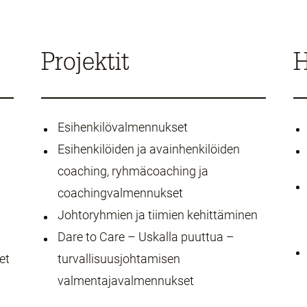
Projektit
H
Esihenkilövalmennukset
Esihenkilöiden ja avainhenkilöiden
coaching, ryhmäcoaching ja
coachingvalmennukset
Johtoryhmien ja tiimien kehittäminen
Dare to Care – Uskalla puuttua –
et
turvallisuusjohtamisen
valmentajavalmennukset