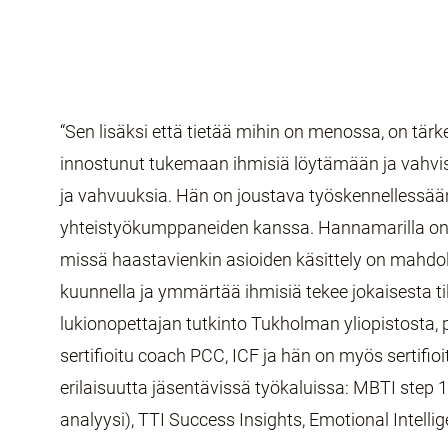
“Sen lisäksi että tietää mihin on menossa, on tä
innostunut tukemaan ihmisiä löytämään ja vahv
ja vahvuuksia. Hän on joustava työskennellessään 
yhteistyökumppaneiden kanssa. Hannamarilla on ta
missä haastavienkin asioiden käsittely on mahdolli
kuunnella ja ymmärtää ihmisiä tekee jokaisesta ti
lukionopettajan tutkinto Tukholman yliopistosta,
sertifioitu coach PCC, ICF ja hän on myös sertifi
erilaisuutta jäsentävissä työkaluissa: MBTI step
analyysi), TTI Success Insights, Emotional Intellig