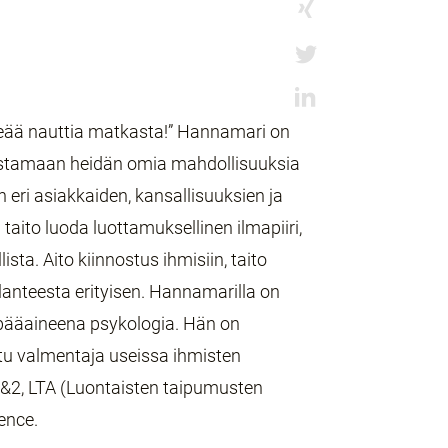
rkeää nauttia matkasta!” Hannamari on
istamaan heidän omia mahdollisuuksia
eri asiakkaiden, kansallisuuksien ja
ito luoda luottamuksellinen ilmapiiri,
sta. Aito kiinnostus ihmisiin, taito
lanteesta erityisen. Hannamarilla on
 pääaineena psykologia. Hän on
oitu valmentaja useissa ihmisten
 1&2, LTA (Luontaisten taipumusten
ence.