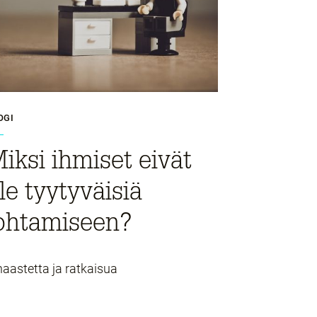
OGI
iksi ihmiset eivät
le tyytyväisiä
ohtamiseen?
haastetta ja ratkaisua