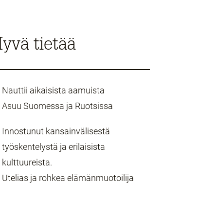
yvä tietää
Nauttii aikaisista aamuista
Asuu Suomessa ja Ruotsissa
Innostunut kansainvälisestä
työskentelystä ja erilaisista
kulttuureista.
Utelias ja rohkea elämänmuotoilija