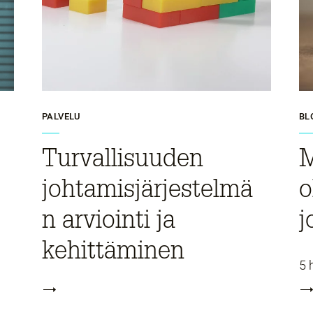
PALVELU
BL
Turvallisuuden
M
johtamisjärjestelmä
o
n arviointi ja
j
kehittäminen​
5 