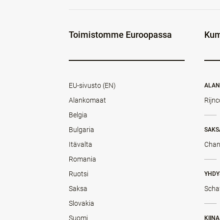
Toimistomme Euroopassa
Kum
EU-sivusto (EN)
ALA
Alankomaat
Rijnc
Belgia
Bulgaria
SAKS
Itävalta
Chan
Romania
Ruotsi
YHDY
Saksa
Scha
Slovakia
Suomi
KIINA