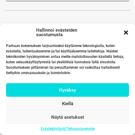
Hallinnoi evästeiden
suostumusta
Parhaan kokemuksen tarjoamiseksi käytämme teknologioita, kuten
evästeitä, tallentaaksemme ja/tai käyttääksemme laitetietoja. Näiden
tekniikoiden hyväksyminen antaa meille mahdollisuuden käsitellä tietoja,
kuten selauskäyttäytymistä tai yksilöllisiä tunnuksia tällä sivustolla.
Suostumuksen jättäminen tai peruuttaminen voi vaikuttaa haitallisesti
tiettyihin ominaisuuksiin ja toimintoihin.
Hyväksy
Kiellä
Näytä asetukset
Evästekäytäntö
Tietosuojaseloste