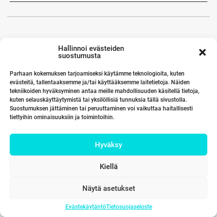
Hallinnoi evästeiden
suostumusta
Parhaan kokemuksen tarjoamiseksi käytämme teknologioita, kuten
evästeitä, tallentaaksemme ja/tai käyttääksemme laitetietoja. Näiden
tekniikoiden hyväksyminen antaa meille mahdollisuuden käsitellä tietoja,
kuten selauskäyttäytymistä tai yksilöllisiä tunnuksia tällä sivustolla.
Suostumuksen jättäminen tai peruuttaminen voi vaikuttaa haitallisesti
tiettyihin ominaisuuksiin ja toimintoihin.
Hyväksy
Kiellä
Näytä asetukset
Evästekäytäntö
Tietosuojaseloste