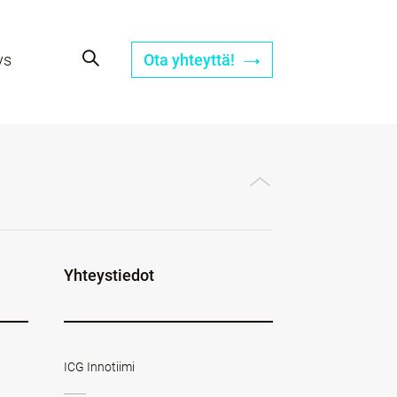
ys
Ota yhteyttä!
Yhteystiedot
ICG Innotiimi