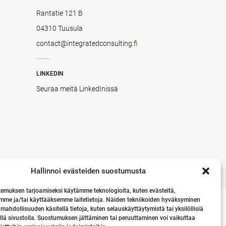
Rantatie 121 B
04310 Tuusula
contact@integratedconsulting.fi
LINKEDIN
Seuraa meitä LinkedInissä
Hallinnoi evästeiden suostumusta
emuksen tarjoamiseksi käytämme teknologioita, kuten evästeitä,
mme ja/tai käyttääksemme laitetietoja. Näiden tekniikoiden hyväksyminen
 mahdollisuuden käsitellä tietoja, kuten selauskäyttäytymistä tai yksilöllisiä
llä sivustolla. Suostumuksen jättäminen tai peruuttaminen voi vaikuttaa