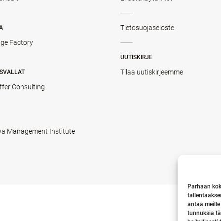
Tietosuojaseloste
A
ge Factory
UUTISKIRJE
Tilaa uutiskirjeemme
SVALLAT
ffer Consulting
va Management Institute
Parhaan kok
tallentaakse
antaa meille
tunnuksia tä