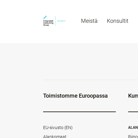
Meistä
Konsultit
Toimistomme Euroopassa
Kum
EU-sivusto (EN)
ALA
Alankomaat
Rijnc