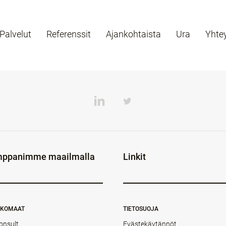
Palvelut
Referenssit
Ajankohtaista
Ura
Yhte
ppanimme maailmalla
Linkit
NKOMAAT
TIETOSUOJA
onsult
Evästekäytännöt