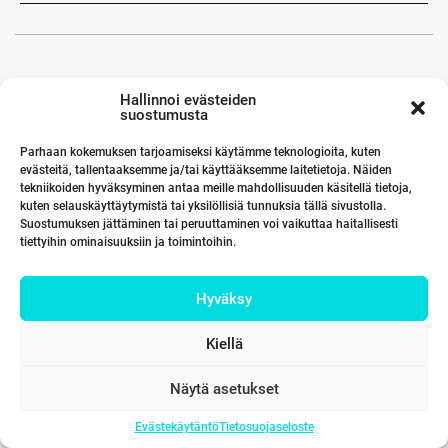
Hallinnoi evästeiden
suostumusta
Parhaan kokemuksen tarjoamiseksi käytämme teknologioita, kuten
evästeitä, tallentaaksemme ja/tai käyttääksemme laitetietoja. Näiden
tekniikoiden hyväksyminen antaa meille mahdollisuuden käsitellä tietoja,
kuten selauskäyttäytymistä tai yksilöllisiä tunnuksia tällä sivustolla.
Suostumuksen jättäminen tai peruuttaminen voi vaikuttaa haitallisesti
tiettyihin ominaisuuksiin ja toimintoihin.
Hyväksy
Kiellä
Näytä asetukset
Evästekäytäntö
Tietosuojaseloste