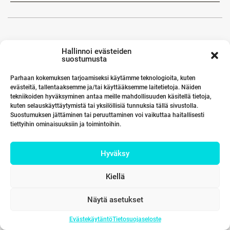
Hallinnoi evästeiden
suostumusta
Parhaan kokemuksen tarjoamiseksi käytämme teknologioita, kuten
evästeitä, tallentaaksemme ja/tai käyttääksemme laitetietoja. Näiden
tekniikoiden hyväksyminen antaa meille mahdollisuuden käsitellä tietoja,
kuten selauskäyttäytymistä tai yksilöllisiä tunnuksia tällä sivustolla.
Suostumuksen jättäminen tai peruuttaminen voi vaikuttaa haitallisesti
tiettyihin ominaisuuksiin ja toimintoihin.
Hyväksy
Kiellä
Näytä asetukset
Evästekäytäntö
Tietosuojaseloste