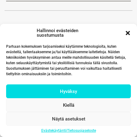
Hallinnoi evästeiden
suostumusta
Parhaan kokemuksen tarjoamiseksi käytämme teknologioita, kuten
evästeitä, tallentaaksemme ja/tai käyttääksemme laitetietoja. Näiden
tekniikoiden hyväksyminen antaa meille mahdollisuuden käsitellä tietoja,
kuten selauskäyttäytymistä tai yksilöllisiä tunnuksia tällä sivustolla.
Suostumuksen jättäminen tai peruuttaminen voi vaikuttaa haitallisesti
tiettyihin ominaisuuksiin ja toimintoihin.
Hyväksy
Kiellä
Näytä asetukset
Evästekäytäntö
Tietosuojaseloste