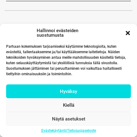
Hallinnoi evästeiden
suostumusta
Parhaan kokemuksen tarjoamiseksi käytämme teknologioita, kuten
evästeitä, tallentaaksemme ja/tai käyttääksemme laitetietoja. Näiden
tekniikoiden hyväksyminen antaa meille mahdollisuuden käsitellä tietoja,
kuten selauskäyttäytymistä tai yksilöllisiä tunnuksia tällä sivustolla.
Suostumuksen jättäminen tai peruuttaminen voi vaikuttaa haitallisesti
tiettyihin ominaisuuksiin ja toimintoihin.
Hyväksy
Kiellä
Näytä asetukset
Evästekäytäntö
Tietosuojaseloste