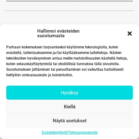
Hallinnoi evästeiden
suostumusta
Parhaan kokemuksen tarjoamiseksi käytämme teknologioita, kuten
evästeitä, tallentaaksemme ja/tai käyttääksemme laitetietoja. Näiden
tekniikoiden hyväksyminen antaa meille mahdollisuuden käsitellä tietoja,
kuten selauskäyttäytymistä tai yksilöllisiä tunnuksia tällä sivustolla.
Suostumuksen jättäminen tai peruuttaminen voi vaikuttaa haitallisesti
tiettyihin ominaisuuksiin ja toimintoihin.
Hyväksy
Kiellä
Näytä asetukset
Evästekäytäntö
Tietosuojaseloste