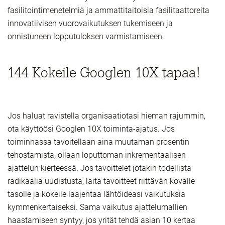
fasilitointimenetelmiä ja ammattitaitoisia fasilitaattoreita
innovatiivisen vuorovaikutuksen tukemiseen ja
onnistuneen lopputuloksen varmistamiseen.
144 Kokeile Googlen 10X tapaa!
Jos haluat ravistella organisaatiotasi hieman rajummin,
ota käyttöösi Googlen 10X toiminta-ajatus. Jos
toiminnassa tavoitellaan aina muutaman prosentin
tehostamista, ollaan loputtoman inkrementaalisen
ajattelun kierteessä. Jos tavoittelet jotakin todellista
radikaalia uudistusta, laita tavoitteet riittävän kovalle
tasolle ja kokeile laajentaa lähtöideasi vaikutuksia
kymmenkertaiseksi. Sama vaikutus ajattelumallien
haastamiseen syntyy, jos yrität tehdä asian 10 kertaa