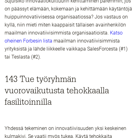
Sujuisiko innovaatiokulttuurin kehittäminen paremmin, jos
on päässyt elämään, kokemaan ja kehittämään käytäntöjä
huippuinnovatiivisessa organisaatiossa? Jos vastaus on
kyllä, niin mieti miten kaappaisit tällaisen avainhenkilön
maailman innovatiivisimmista organisaatioista.
Katso
oheinen Forbesin lista
maailman innovatiivisimmista
yrityksistä ja lähde liikkeelle vaikkapa SalesForcesta (#1)
tai Teslasta (#2).
143 Tue työryhmän
vuorovaikutusta tehokkaalla
fasilitoinnilla
Yhdessä tekeminen on innovatiivisuuden yksi keskeinen
kulmakivi. Se vaatii myös tukea. Käytä tehokkaita