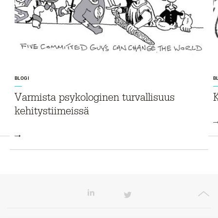
BLOGI
B
Varmista psykologinen turvallisuus
K
kehitys­tiimeissä