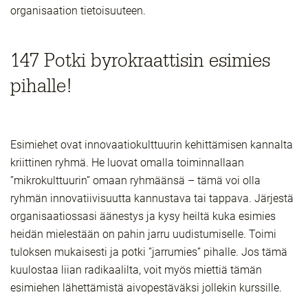
organisaation tietoisuuteen.
147 Potki byrokraattisin esimies
pihalle!
Esimiehet ovat innovaatiokulttuurin kehittämisen kannalta
kriittinen ryhmä. He luovat omalla toiminnallaan
”mikrokulttuurin” omaan ryhmäänsä – tämä voi olla
ryhmän innovatiivisuutta kannustava tai tappava. Järjestä
organisaatiossasi äänestys ja kysy heiltä kuka esimies
heidän mielestään on pahin jarru uudistumiselle. Toimi
tuloksen mukaisesti ja potki ”jarrumies” pihalle. Jos tämä
kuulostaa liian radikaalilta, voit myös miettiä tämän
esimiehen lähettämistä aivopestäväksi jollekin kurssille.