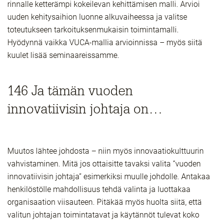
rinnalle ketterämpi kokeilevan kehittämisen malli. Arvioi
uuden kehitysaihion luonne alkuvaiheessa ja valitse
toteutukseen tarkoituksenmukaisin toimintamalli.
Hyödynnä vaikka VUCA-mallia arvioinnissa – myös siitä
kuulet lisää seminaareissamme.
146 Ja tämän vuoden
innovatiivisin johtaja on…
Muutos lähtee johdosta – niin myös innovaatiokulttuurin
vahvistaminen. Mitä jos ottaisitte tavaksi valita ”vuoden
innovatiivisin johtaja” esimerkiksi muulle johdolle. Antakaa
henkilöstölle mahdollisuus tehdä valinta ja luottakaa
organisaation viisauteen. Pitäkää myös huolta siitä, että
valitun johtajan toimintatavat ja käytännöt tulevat koko