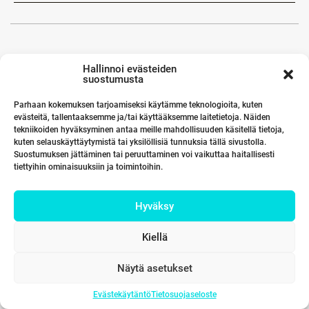
Hallinnoi evästeiden
suostumusta
Parhaan kokemuksen tarjoamiseksi käytämme teknologioita, kuten
evästeitä, tallentaaksemme ja/tai käyttääksemme laitetietoja. Näiden
tekniikoiden hyväksyminen antaa meille mahdollisuuden käsitellä tietoja,
kuten selauskäyttäytymistä tai yksilöllisiä tunnuksia tällä sivustolla.
Suostumuksen jättäminen tai peruuttaminen voi vaikuttaa haitallisesti
tiettyihin ominaisuuksiin ja toimintoihin.
Hyväksy
Kiellä
Näytä asetukset
Evästekäytäntö
Tietosuojaseloste