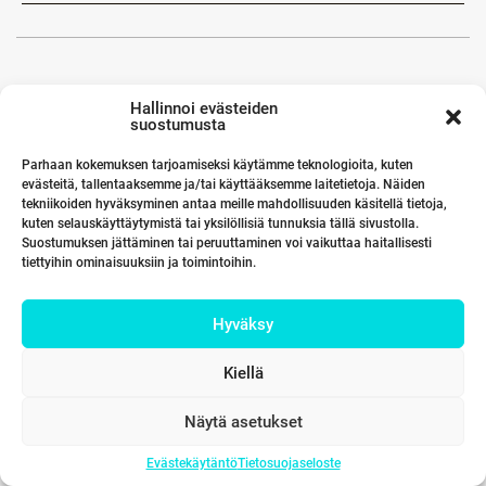
Hallinnoi evästeiden
suostumusta
Parhaan kokemuksen tarjoamiseksi käytämme teknologioita, kuten
evästeitä, tallentaaksemme ja/tai käyttääksemme laitetietoja. Näiden
tekniikoiden hyväksyminen antaa meille mahdollisuuden käsitellä tietoja,
kuten selauskäyttäytymistä tai yksilöllisiä tunnuksia tällä sivustolla.
Suostumuksen jättäminen tai peruuttaminen voi vaikuttaa haitallisesti
tiettyihin ominaisuuksiin ja toimintoihin.
Hyväksy
Kiellä
Näytä asetukset
Evästekäytäntö
Tietosuojaseloste