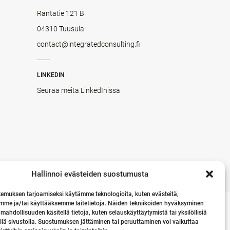
Rantatie 121 B
04310 Tuusula
contact@integratedconsulting.fi
LINKEDIN
Seuraa meitä LinkedInissä
Hallinnoi evästeiden suostumusta
emuksen tarjoamiseksi käytämme teknologioita, kuten evästeitä,
mme ja/tai käyttääksemme laitetietoja. Näiden tekniikoiden hyväksyminen
 mahdollisuuden käsitellä tietoja, kuten selauskäyttäytymistä tai yksilöllisiä
llä sivustolla. Suostumuksen jättäminen tai peruuttaminen voi vaikuttaa