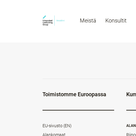
Meistä
Konsultit
Toimistomme Euroopassa
Kum
EU-sivusto (EN)
ALA
Alankomaat
Rijnc