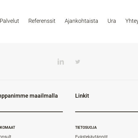
Palvelut
Referenssit
Ajankohtaista
Ura
Yhte
ppanimme maailmalla
Linkit
NKOMAAT
TIETOSUOJA
onsult
Evästekäytännöt