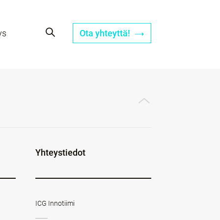
ys
Ota yhteyttä!
Yhteystiedot
ICG Innotiimi