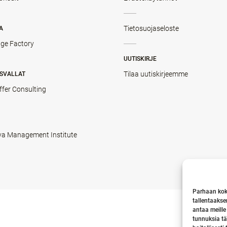
Tietosuojaseloste
A
ge Factory
UUTISKIRJE
Tilaa uutiskirjeemme
SVALLAT
ffer Consulting
va Management Institute
Parhaan kok
tallentaakse
antaa meille
tunnuksia tä