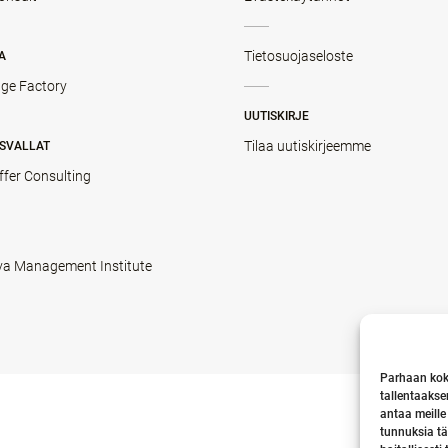
Tietosuojaseloste
A
ge Factory
UUTISKIRJE
Tilaa uutiskirjeemme
SVALLAT
ffer Consulting
va Management Institute
Parhaan kok
tallentaakse
antaa meille
tunnuksia tä