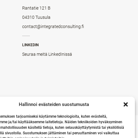
Rantatie 121 B
04310 Tuusula
contact@integratedconsulting.fi
LINKEDIN
Seuraa meitä LinkedInissä
Hallinnoi evästeiden suostumusta
emuksen tarjoamiseksi käytämme teknologioita, kuten evästeitä,
mme ja/tai käyttääksemme laitetietoja. Näiden tekniikoiden hyväksyminen
 mahdollisuuden käsitellä tietoja, kuten selauskäyttäytymistä tai yksilöllisiä
llä sivustolla. Suostumuksen jättäminen tai peruuttaminen voi vaikuttaa