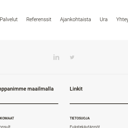
Palvelut
Referenssit
Ajankohtaista
Ura
Yhte
ppanimme maailmalla
Linkit
NKOMAAT
TIETOSUOJA
onsult
Evästekäytännöt