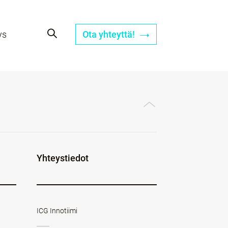
ys
Ota yhteyttä!
Yhteystiedot
ICG Innotiimi