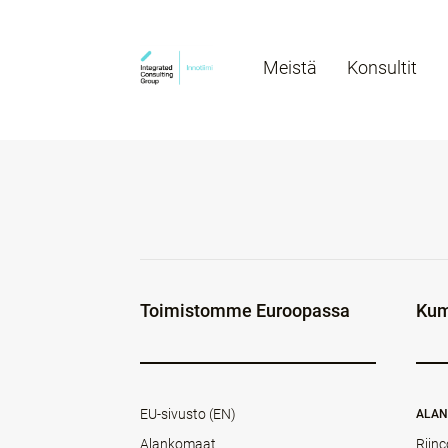
Meistä
Konsultit
Toimistomme Euroopassa
Kum
EU-sivusto (EN)
ALA
Alankomaat
Rijnc