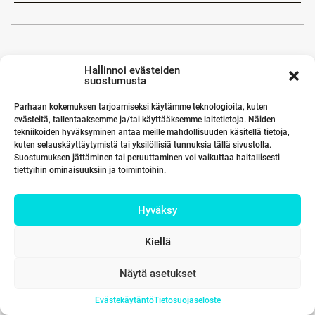
Hallinnoi evästeiden
suostumusta
Parhaan kokemuksen tarjoamiseksi käytämme teknologioita, kuten
evästeitä, tallentaaksemme ja/tai käyttääksemme laitetietoja. Näiden
tekniikoiden hyväksyminen antaa meille mahdollisuuden käsitellä tietoja,
kuten selauskäyttäytymistä tai yksilöllisiä tunnuksia tällä sivustolla.
Suostumuksen jättäminen tai peruuttaminen voi vaikuttaa haitallisesti
tiettyihin ominaisuuksiin ja toimintoihin.
Hyväksy
Kiellä
Näytä asetukset
Evästekäytäntö
Tietosuojaseloste