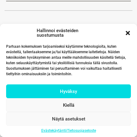
Hallinnoi evästeiden
suostumusta
Parhaan kokemuksen tarjoamiseksi käytämme teknologioita, kuten
evästeitä, tallentaaksemme ja/tai käyttääksemme laitetietoja. Näiden
tekniikoiden hyväksyminen antaa meille mahdollisuuden käsitellä tietoja,
kuten selauskäyttäytymistä tai yksilöllisiä tunnuksia tällä sivustolla.
Suostumuksen jättäminen tai peruuttaminen voi vaikuttaa haitallisesti
tiettyihin ominaisuuksiin ja toimintoihin.
Hyväksy
Kiellä
Näytä asetukset
Evästekäytäntö
Tietosuojaseloste