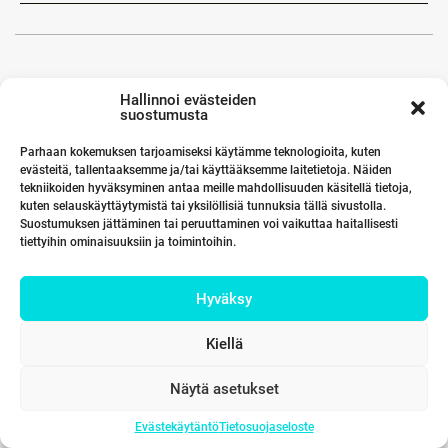
Hallinnoi evästeiden
suostumusta
Parhaan kokemuksen tarjoamiseksi käytämme teknologioita, kuten
evästeitä, tallentaaksemme ja/tai käyttääksemme laitetietoja. Näiden
tekniikoiden hyväksyminen antaa meille mahdollisuuden käsitellä tietoja,
kuten selauskäyttäytymistä tai yksilöllisiä tunnuksia tällä sivustolla.
Suostumuksen jättäminen tai peruuttaminen voi vaikuttaa haitallisesti
tiettyihin ominaisuuksiin ja toimintoihin.
Hyväksy
Kiellä
Näytä asetukset
Evästekäytäntö
Tietosuojaseloste