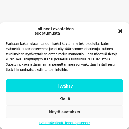
Hallinnoi evästeiden
suostumusta
Parhaan kokemuksen tarjoamiseksi käytämme teknologioita, kuten
evästeitä, tallentaaksemme ja/tai käyttääksemme laitetietoja. Näiden
tekniikoiden hyväksyminen antaa meille mahdollisuuden käsitellä tietoja,
kuten selauskäyttäytymistä tai yksilöllisiä tunnuksia tällä sivustolla.
Suostumuksen jättäminen tai peruuttaminen voi vaikuttaa haitallisesti
tiettyihin ominaisuuksiin ja toimintoihin.
Hyväksy
Kiellä
Näytä asetukset
Evästekäytäntö
Tietosuojaseloste