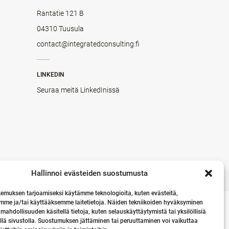
Rantatie 121 B
04310 Tuusula
contact@integratedconsulting.fi
LINKEDIN
Seuraa meitä LinkedInissä
Hallinnoi evästeiden suostumusta
emuksen tarjoamiseksi käytämme teknologioita, kuten evästeitä,
mme ja/tai käyttääksemme laitetietoja. Näiden tekniikoiden hyväksyminen
 mahdollisuuden käsitellä tietoja, kuten selauskäyttäytymistä tai yksilöllisiä
llä sivustolla. Suostumuksen jättäminen tai peruuttaminen voi vaikuttaa