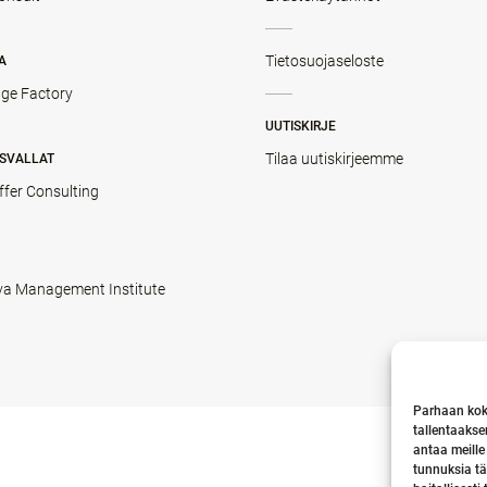
Tietosuojaseloste
A
ge Factory
UUTISKIRJE
Tilaa uutiskirjeemme
SVALLAT
ffer Consulting
va Management Institute
Parhaan kok
tallentaakse
antaa meille
tunnuksia tä