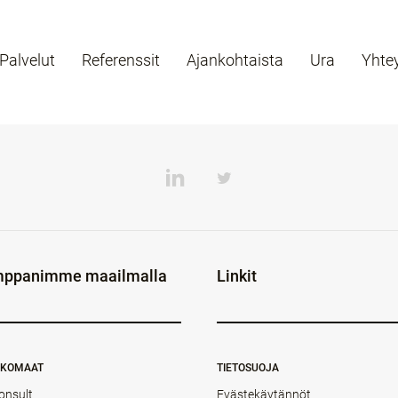
Palvelut
Referenssit
Ajankohtaista
Ura
Yhte
ppanimme maailmalla
Linkit
NKOMAAT
TIETOSUOJA
onsult
Evästekäytännöt