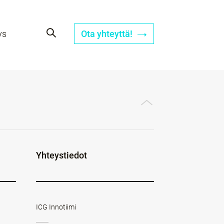
ys
Ota yhteyttä!
Yhteystiedot
ICG Innotiimi