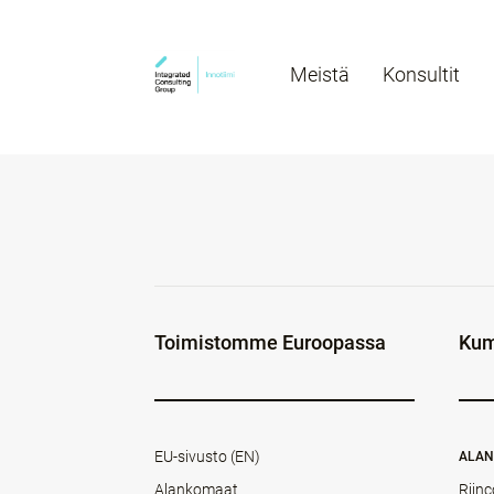
Meistä
Konsultit
Toimistomme Euroopassa
Kum
EU-sivusto (EN)
ALA
Alankomaat
Rijnc