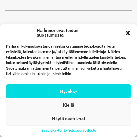
Hallinnoi evästeiden
suostumusta
Parhaan kokemuksen tarjoamiseksi käytämme teknologioita, kuten
evästeitä, tallentaaksemme ja/tai käyttääksemme laitetietoja. Näiden
tekniikoiden hyväksyminen antaa meille mahdollisuuden käsitellä tietoja,
kuten selauskäyttäytymistä tai yksilöllisiä tunnuksia tällä sivustolla.
Suostumuksen jättäminen tai peruuttaminen voi vaikuttaa haitallisesti
tiettyihin ominaisuuksiin ja toimintoihin.
Hyväksy
Kiellä
Näytä asetukset
Evästekäytäntö
Tietosuojaseloste