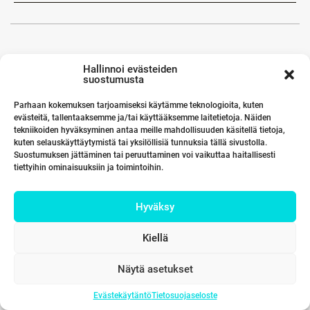
Hallinnoi evästeiden
suostumusta
Parhaan kokemuksen tarjoamiseksi käytämme teknologioita, kuten
evästeitä, tallentaaksemme ja/tai käyttääksemme laitetietoja. Näiden
tekniikoiden hyväksyminen antaa meille mahdollisuuden käsitellä tietoja,
kuten selauskäyttäytymistä tai yksilöllisiä tunnuksia tällä sivustolla.
Suostumuksen jättäminen tai peruuttaminen voi vaikuttaa haitallisesti
tiettyihin ominaisuuksiin ja toimintoihin.
Hyväksy
Kiellä
Näytä asetukset
Evästekäytäntö
Tietosuojaseloste