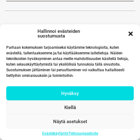
Hallinnoi evästeiden
suostumusta
Parhaan kokemuksen tarjoamiseksi käytämme teknologioita, kuten
evästeitä, tallentaaksemme ja/tai käyttääksemme laitetietoja. Näiden
tekniikoiden hyväksyminen antaa meille mahdollisuuden käsitellä tietoja,
kuten selauskäyttäytymistä tai yksilöllisiä tunnuksia tällä sivustolla.
Suostumuksen jättäminen tai peruuttaminen voi vaikuttaa haitallisesti
tiettyihin ominaisuuksiin ja toimintoihin.
Hyväksy
Kiellä
Näytä asetukset
Evästekäytäntö
Tietosuojaseloste