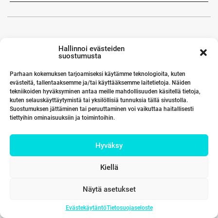
Hallinnoi evästeiden
suostumusta
Parhaan kokemuksen tarjoamiseksi käytämme teknologioita, kuten
evästeitä, tallentaaksemme ja/tai käyttääksemme laitetietoja. Näiden
tekniikoiden hyväksyminen antaa meille mahdollisuuden käsitellä tietoja,
kuten selauskäyttäytymistä tai yksilöllisiä tunnuksia tällä sivustolla.
Suostumuksen jättäminen tai peruuttaminen voi vaikuttaa haitallisesti
tiettyihin ominaisuuksiin ja toimintoihin.
Hyväksy
Kiellä
Näytä asetukset
Evästekäytäntö
Tietosuojaseloste