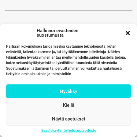
Hallinnoi evästeiden
suostumusta
Parhaan kokemuksen tarjoamiseksi käytämme teknologioita, kuten
evästeitä, tallentaaksemme ja/tai käyttääksemme laitetietoja. Näiden
tekniikoiden hyväksyminen antaa meille mahdollisuuden käsitellä tietoja,
kuten selauskäyttäytymistä tai yksilöllisiä tunnuksia tällä sivustolla.
Suostumuksen jättäminen tai peruuttaminen voi vaikuttaa haitallisesti
tiettyihin ominaisuuksiin ja toimintoihin.
Hyväksy
Kiellä
Näytä asetukset
Evästekäytäntö
Tietosuojaseloste