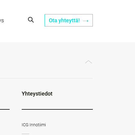
ys
Ota yhteyttä!
Yhteystiedot
ICG Innotiimi