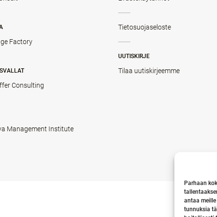
Tietosuojaseloste
A
ge Factory
UUTISKIRJE
Tilaa uutiskirjeemme
SVALLAT
ffer Consulting
va Management Institute
Parhaan kok
tallentaakse
antaa meille
tunnuksia tä