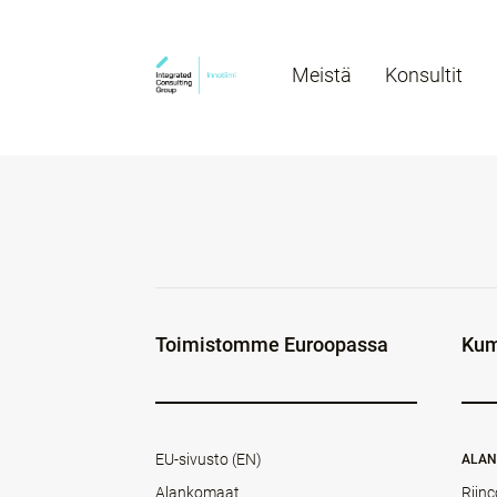
Meistä
Konsultit
Toimistomme Euroopassa
Kum
EU-sivusto (EN)
ALA
Alankomaat
Rijnc