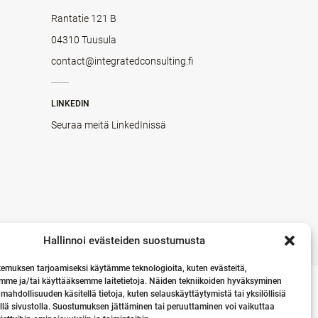
Rantatie 121 B
04310 Tuusula
contact@integratedconsulting.fi
LINKEDIN
Seuraa meitä LinkedInissä
Hallinnoi evästeiden suostumusta
emuksen tarjoamiseksi käytämme teknologioita, kuten evästeitä,
mme ja/tai käyttääksemme laitetietoja. Näiden tekniikoiden hyväksyminen
 mahdollisuuden käsitellä tietoja, kuten selauskäyttäytymistä tai yksilöllisiä
llä sivustolla. Suostumuksen jättäminen tai peruuttaminen voi vaikuttaa