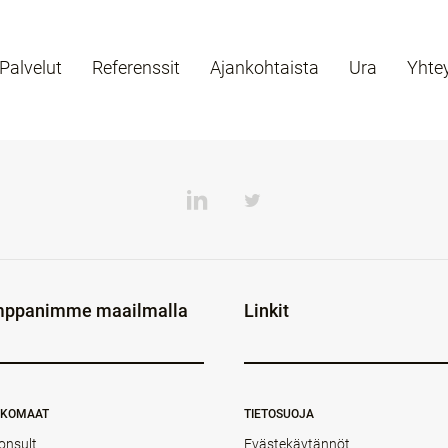
Palvelut
Referenssit
Ajankohtaista
Ura
Yhte
ppanimme maailmalla
Linkit
NKOMAAT
TIETOSUOJA
onsult
Evästekäytännöt