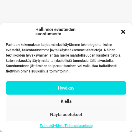
Hallinnoi evästeiden
suostumusta
Parhaan kokemuksen tarjoamiseksi käytämme teknologioita, kuten
evästeitä, tallentaaksemme ja/tai käyttääksemme laitetietoja. Näiden
tekniikoiden hyväksyminen antaa meille mahdollisuuden käsitellä tietoja,
kuten selauskäyttäytymistä tai yksilöllisiä tunnuksia tällä sivustolla.
Suostumuksen jättäminen tai peruuttaminen voi vaikuttaa haitallisesti
tiettyihin ominaisuuksiin ja toimintoihin.
Hyväksy
Kiellä
Näytä asetukset
Evästekäytäntö
Tietosuojaseloste