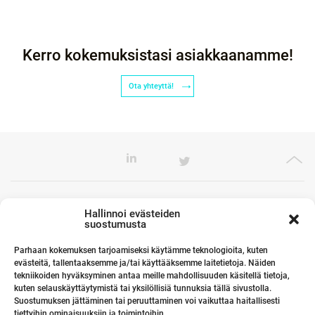
Kerro kokemuksistasi asiakkaanamme!
Ota yhteyttä!
Toimistomme Euroopassa
Hallinnoi evästeiden
suostumusta
Parhaan kokemuksen tarjoamiseksi käytämme teknologioita, kuten
evästeitä, tallentaaksemme ja/tai käyttääksemme laitetietoja. Näiden
Kumppanimme maailmalla
tekniikoiden hyväksyminen antaa meille mahdollisuuden käsitellä tietoja,
kuten selauskäyttäytymistä tai yksilöllisiä tunnuksia tällä sivustolla.
Suostumuksen jättäminen tai peruuttaminen voi vaikuttaa haitallisesti
tiettyihin ominaisuuksiin ja toimintoihin.