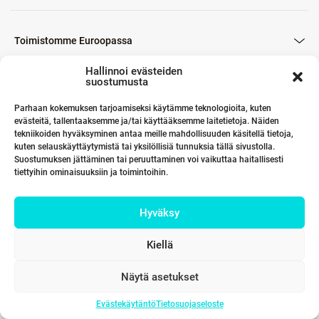
Toimistomme Euroopassa
Hallinnoi evästeiden
suostumusta
Kumppanimme maailmalla
Parhaan kokemuksen tarjoamiseksi käytämme teknologioita, kuten
evästeitä, tallentaaksemme ja/tai käyttääksemme laitetietoja. Näiden
tekniikoiden hyväksyminen antaa meille mahdollisuuden käsitellä tietoja,
kuten selauskäyttäytymistä tai yksilöllisiä tunnuksia tällä sivustolla.
Linkit
Suostumuksen jättäminen tai peruuttaminen voi vaikuttaa haitallisesti
tiettyihin ominaisuuksiin ja toimintoihin.
Hyväksy
Yhteystiedot
Kiellä
Näytä asetukset
Evästekäytäntö
Tietosuojaseloste