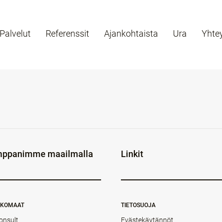
Palvelut
Referenssit
Ajankohtaista
Ura
Yhte
ppanimme maailmalla
Linkit
NKOMAAT
TIETOSUOJA
onsult
Evästekäytännöt