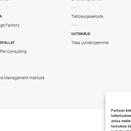
Tietosuojaseloste
A
ge Factory
UUTISKIRJE
Tilaa uutiskirjeemme
SVALLAT
ffer Consulting
va Management Institute
Parhaan kok
tallentaakse
antaa meille
tunnuksia tä