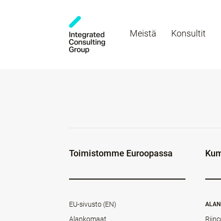
Meistä
Konsultit
Toimistomme Euroopassa
Kum
EU-sivusto (EN)
ALA
Alankomaat
Rijnc