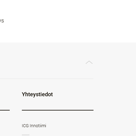
ys
Yhteystiedot
ICG Innotiimi