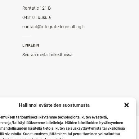
Rantatie 121 B
04310 Tuusula
contact@integratedconsulting.fi
LINKEDIN
Seuraa meitä LinkedInissä
Hallinnoi evästeiden suostumusta
emuksen tarjoamiseksi käytämme teknologioita, kuten evästeitä,
mme ja/tai käyttääksemme laitetietoja. Näiden tekniikoiden hyväksyminen
 mahdollisuuden käsitellä tietoja, kuten selauskäyttäytymistä tai yksilöllisiä
llä sivustolla. Suostumuksen jättäminen tai peruuttaminen voi vaikuttaa