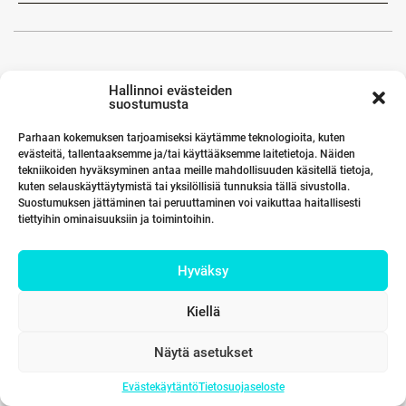
Hallinnoi evästeiden
suostumusta
Parhaan kokemuksen tarjoamiseksi käytämme teknologioita, kuten
evästeitä, tallentaaksemme ja/tai käyttääksemme laitetietoja. Näiden
tekniikoiden hyväksyminen antaa meille mahdollisuuden käsitellä tietoja,
kuten selauskäyttäytymistä tai yksilöllisiä tunnuksia tällä sivustolla.
Suostumuksen jättäminen tai peruuttaminen voi vaikuttaa haitallisesti
tiettyihin ominaisuuksiin ja toimintoihin.
Hyväksy
Kiellä
Näytä asetukset
Evästekäytäntö
Tietosuojaseloste