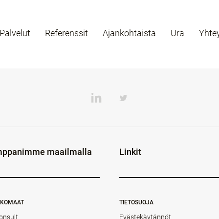
Palvelut
Referenssit
Ajankohtaista
Ura
Yhte
ppanimme maailmalla
Linkit
NKOMAAT
TIETOSUOJA
onsult
Evästekäytännöt