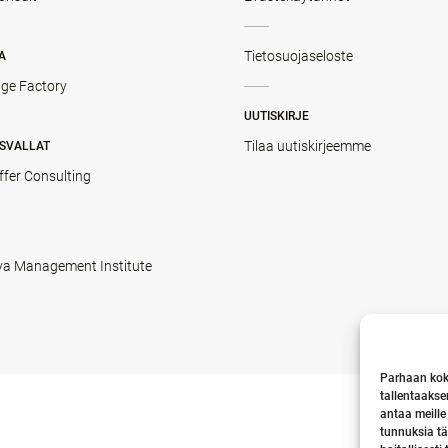
Tietosuojaseloste
A
ge Factory
UUTISKIRJE
Tilaa uutiskirjeemme
SVALLAT
ffer Consulting
va Management Institute
Parhaan kok
tallentaakse
antaa meille
tunnuksia tä