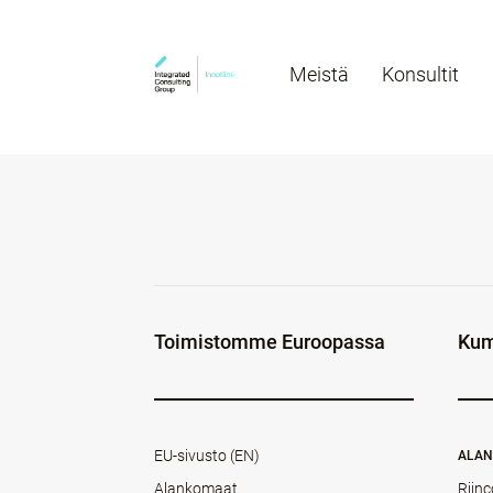
Meistä
Konsultit
Toimistomme Euroopassa
Kum
EU-sivusto (EN)
ALA
Alankomaat
Rijnc