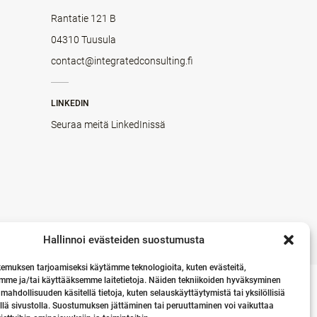
Rantatie 121 B
04310 Tuusula
contact@integratedconsulting.fi
LINKEDIN
Seuraa meitä LinkedInissä
Hallinnoi evästeiden suostumusta
emuksen tarjoamiseksi käytämme teknologioita, kuten evästeitä,
mme ja/tai käyttääksemme laitetietoja. Näiden tekniikoiden hyväksyminen
 mahdollisuuden käsitellä tietoja, kuten selauskäyttäytymistä tai yksilöllisiä
llä sivustolla. Suostumuksen jättäminen tai peruuttaminen voi vaikuttaa