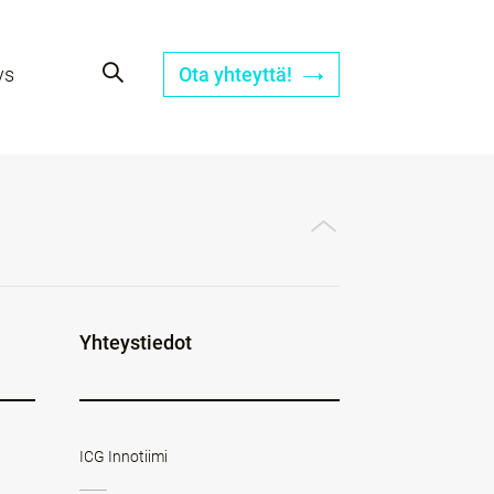
ys
Ota yhteyttä!
Yhteystiedot
ICG Innotiimi