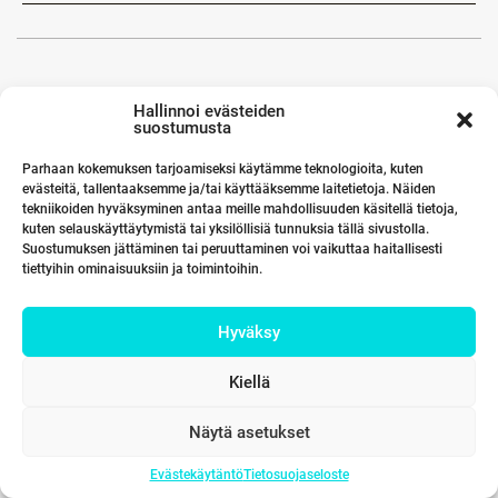
Hallinnoi evästeiden
suostumusta
Parhaan kokemuksen tarjoamiseksi käytämme teknologioita, kuten
evästeitä, tallentaaksemme ja/tai käyttääksemme laitetietoja. Näiden
tekniikoiden hyväksyminen antaa meille mahdollisuuden käsitellä tietoja,
kuten selauskäyttäytymistä tai yksilöllisiä tunnuksia tällä sivustolla.
Suostumuksen jättäminen tai peruuttaminen voi vaikuttaa haitallisesti
tiettyihin ominaisuuksiin ja toimintoihin.
Hyväksy
Kiellä
Näytä asetukset
Evästekäytäntö
Tietosuojaseloste