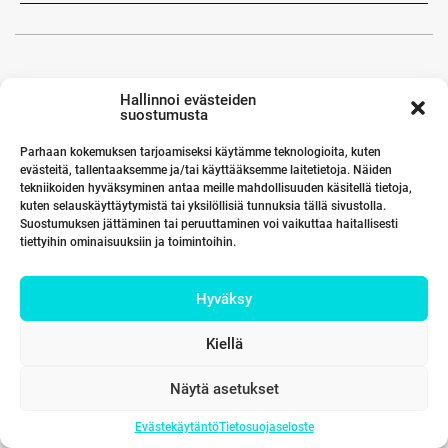
Hallinnoi evästeiden
suostumusta
Parhaan kokemuksen tarjoamiseksi käytämme teknologioita, kuten
evästeitä, tallentaaksemme ja/tai käyttääksemme laitetietoja. Näiden
tekniikoiden hyväksyminen antaa meille mahdollisuuden käsitellä tietoja,
kuten selauskäyttäytymistä tai yksilöllisiä tunnuksia tällä sivustolla.
Suostumuksen jättäminen tai peruuttaminen voi vaikuttaa haitallisesti
tiettyihin ominaisuuksiin ja toimintoihin.
Hyväksy
Kiellä
Näytä asetukset
Evästekäytäntö
Tietosuojaseloste