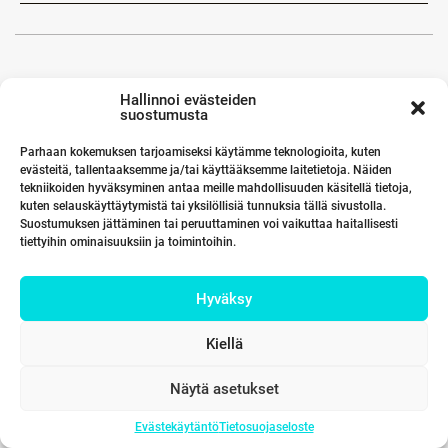
Hallinnoi evästeiden
suostumusta
Parhaan kokemuksen tarjoamiseksi käytämme teknologioita, kuten
evästeitä, tallentaaksemme ja/tai käyttääksemme laitetietoja. Näiden
tekniikoiden hyväksyminen antaa meille mahdollisuuden käsitellä tietoja,
kuten selauskäyttäytymistä tai yksilöllisiä tunnuksia tällä sivustolla.
Suostumuksen jättäminen tai peruuttaminen voi vaikuttaa haitallisesti
tiettyihin ominaisuuksiin ja toimintoihin.
Hyväksy
Kiellä
Näytä asetukset
Evästekäytäntö
Tietosuojaseloste