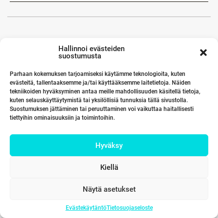
Hallinnoi evästeiden
suostumusta
Parhaan kokemuksen tarjoamiseksi käytämme teknologioita, kuten
evästeitä, tallentaaksemme ja/tai käyttääksemme laitetietoja. Näiden
tekniikoiden hyväksyminen antaa meille mahdollisuuden käsitellä tietoja,
kuten selauskäyttäytymistä tai yksilöllisiä tunnuksia tällä sivustolla.
Suostumuksen jättäminen tai peruuttaminen voi vaikuttaa haitallisesti
tiettyihin ominaisuuksiin ja toimintoihin.
Hyväksy
Kiellä
Näytä asetukset
Evästekäytäntö
Tietosuojaseloste