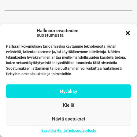
Hallinnoi evästeiden
suostumusta
Parhaan kokemuksen tarjoamiseksi käytämme teknologioita, kuten
evästeitä, tallentaaksemme ja/tai käyttääksemme laitetietoja. Näiden
tekniikoiden hyväksyminen antaa meille mahdollisuuden käsitellä tietoja,
kuten selauskäyttäytymistä tai yksilöllisiä tunnuksia tällä sivustolla.
Suostumuksen jättäminen tai peruuttaminen voi vaikuttaa haitallisesti
tiettyihin ominaisuuksiin ja toimintoihin.
Hyväksy
Kiellä
Näytä asetukset
Evästekäytäntö
Tietosuojaseloste