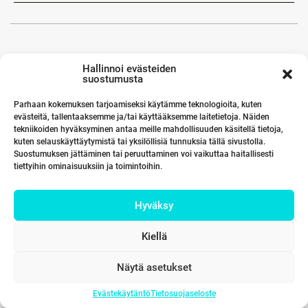
Hallinnoi evästeiden
suostumusta
Parhaan kokemuksen tarjoamiseksi käytämme teknologioita, kuten
evästeitä, tallentaaksemme ja/tai käyttääksemme laitetietoja. Näiden
tekniikoiden hyväksyminen antaa meille mahdollisuuden käsitellä tietoja,
kuten selauskäyttäytymistä tai yksilöllisiä tunnuksia tällä sivustolla.
Suostumuksen jättäminen tai peruuttaminen voi vaikuttaa haitallisesti
tiettyihin ominaisuuksiin ja toimintoihin.
Hyväksy
Kiellä
Näytä asetukset
Evästekäytäntö
Tietosuojaseloste