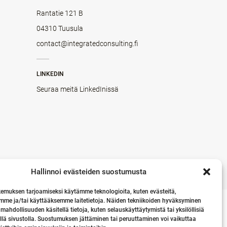
Rantatie 121 B
04310 Tuusula
contact@integratedconsulting.fi
LINKEDIN
Seuraa meitä LinkedInissä
Hallinnoi evästeiden suostumusta
emuksen tarjoamiseksi käytämme teknologioita, kuten evästeitä,
mme ja/tai käyttääksemme laitetietoja. Näiden tekniikoiden hyväksyminen
 mahdollisuuden käsitellä tietoja, kuten selauskäyttäytymistä tai yksilöllisiä
llä sivustolla. Suostumuksen jättäminen tai peruuttaminen voi vaikuttaa