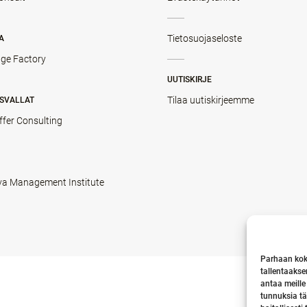
Tietosuojaseloste
A
ge Factory
UUTISKIRJE
Tilaa uutiskirjeemme
SVALLAT
ffer Consulting
va Management Institute
Parhaan kok
tallentaakse
antaa meille
tunnuksia tä