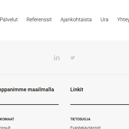
Palvelut
Referenssit
Ajankohtaista
Ura
Yhte
ppanimme maailmalla
Linkit
NKOMAAT
TIETOSUOJA
onsult
Evästekäytännöt