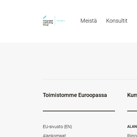
Meistä
Konsultit
Toimistomme Euroopassa
Kum
EU-sivusto (EN)
ALA
Alankomaat
Rijnc