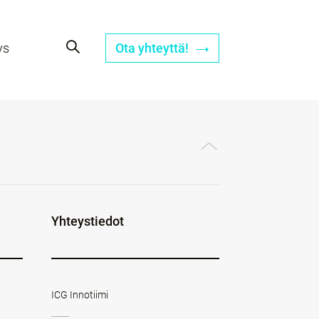
ys
Ota yhteyttä!
Yhteystiedot
ICG Innotiimi