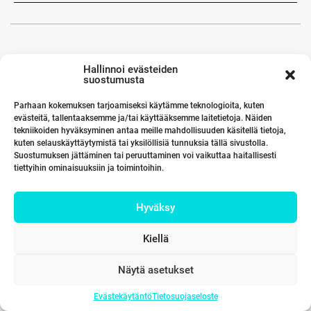
Hallinnoi evästeiden
suostumusta
Parhaan kokemuksen tarjoamiseksi käytämme teknologioita, kuten
evästeitä, tallentaaksemme ja/tai käyttääksemme laitetietoja. Näiden
tekniikoiden hyväksyminen antaa meille mahdollisuuden käsitellä tietoja,
kuten selauskäyttäytymistä tai yksilöllisiä tunnuksia tällä sivustolla.
Suostumuksen jättäminen tai peruuttaminen voi vaikuttaa haitallisesti
tiettyihin ominaisuuksiin ja toimintoihin.
Hyväksy
Kiellä
Näytä asetukset
Evästekäytäntö
Tietosuojaseloste