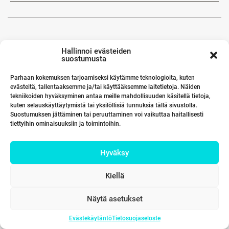
Hallinnoi evästeiden
suostumusta
Parhaan kokemuksen tarjoamiseksi käytämme teknologioita, kuten
evästeitä, tallentaaksemme ja/tai käyttääksemme laitetietoja. Näiden
tekniikoiden hyväksyminen antaa meille mahdollisuuden käsitellä tietoja,
kuten selauskäyttäytymistä tai yksilöllisiä tunnuksia tällä sivustolla.
Suostumuksen jättäminen tai peruuttaminen voi vaikuttaa haitallisesti
tiettyihin ominaisuuksiin ja toimintoihin.
Hyväksy
Kiellä
Näytä asetukset
Evästekäytäntö
Tietosuojaseloste