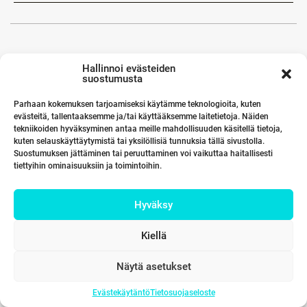
Hallinnoi evästeiden
suostumusta
Parhaan kokemuksen tarjoamiseksi käytämme teknologioita, kuten
evästeitä, tallentaaksemme ja/tai käyttääksemme laitetietoja. Näiden
tekniikoiden hyväksyminen antaa meille mahdollisuuden käsitellä tietoja,
kuten selauskäyttäytymistä tai yksilöllisiä tunnuksia tällä sivustolla.
Suostumuksen jättäminen tai peruuttaminen voi vaikuttaa haitallisesti
tiettyihin ominaisuuksiin ja toimintoihin.
Hyväksy
Kiellä
Näytä asetukset
Evästekäytäntö
Tietosuojaseloste