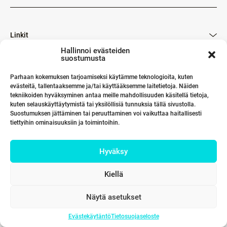
Linkit
Hallinnoi evästeiden
suostumusta
Yhteystiedot
Parhaan kokemuksen tarjoamiseksi käytämme teknologioita, kuten
evästeitä, tallentaaksemme ja/tai käyttääksemme laitetietoja. Näiden
tekniikoiden hyväksyminen antaa meille mahdollisuuden käsitellä tietoja,
kuten selauskäyttäytymistä tai yksilöllisiä tunnuksia tällä sivustolla.
Suostumuksen jättäminen tai peruuttaminen voi vaikuttaa haitallisesti
tiettyihin ominaisuuksiin ja toimintoihin.
Hyväksy
Kiellä
Näytä asetukset
Evästekäytäntö
Tietosuojaseloste