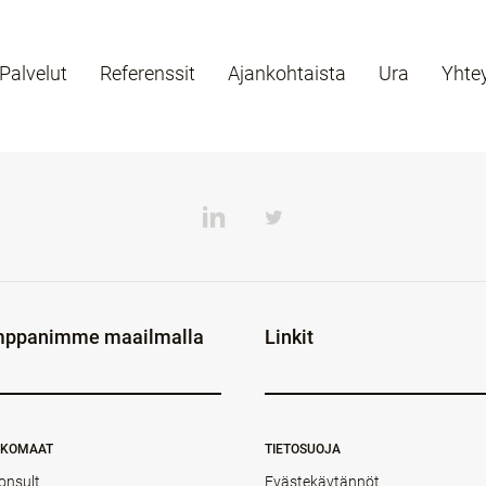
Palvelut
Referenssit
Ajankohtaista
Ura
Yhte
ppanimme maailmalla
Linkit
NKOMAAT
TIETOSUOJA
onsult
Evästekäytännöt