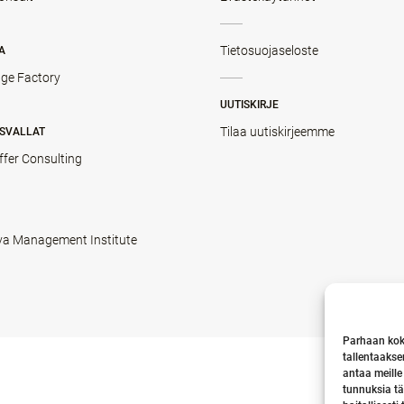
Tietosuojaseloste
A
ge Factory
UUTISKIRJE
Tilaa uutiskirjeemme
SVALLAT
ffer Consulting
va Management Institute
Parhaan kok
tallentaakse
antaa meille
tunnuksia tä