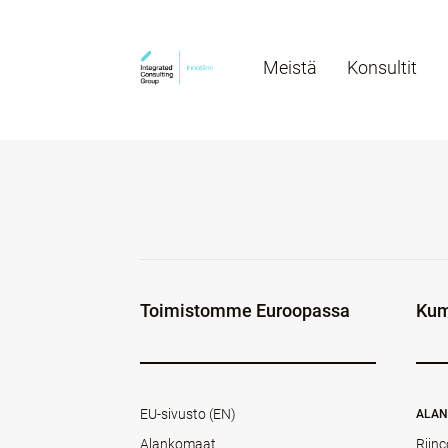
Meistä
Konsultit
Toimistomme Euroopassa
Kum
EU-sivusto (EN)
ALA
Alankomaat
Rijnc