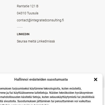
Rantatie 121 B
04310 Tuusula
contact@integratedconsulting.fi
LINKEDIN
Seuraa meitä LinkedInissä
Hallinnoi evästeiden suostumusta
emuksen tarjoamiseksi käytämme teknologioita, kuten evästeitä,
mme ja/tai käyttääksemme laitetietoja. Näiden tekniikoiden hyväksyminen
 mahdollisuuden käsitellä tietoja, kuten selauskäyttäytymistä tai yksilöllisiä
llä sivustolla. Suostumuksen jättäminen tai peruuttaminen voi vaikuttaa