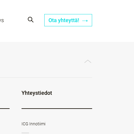
ys
Ota yhteyttä!
Yhteystiedot
ICG Innotiimi