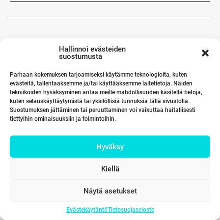
Hallinnoi evästeiden
suostumusta
Parhaan kokemuksen tarjoamiseksi käytämme teknologioita, kuten
evästeitä, tallentaaksemme ja/tai käyttääksemme laitetietoja. Näiden
tekniikoiden hyväksyminen antaa meille mahdollisuuden käsitellä tietoja,
kuten selauskäyttäytymistä tai yksilöllisiä tunnuksia tällä sivustolla.
Suostumuksen jättäminen tai peruuttaminen voi vaikuttaa haitallisesti
tiettyihin ominaisuuksiin ja toimintoihin.
Hyväksy
Kiellä
Näytä asetukset
Evästekäytäntö
Tietosuojaseloste